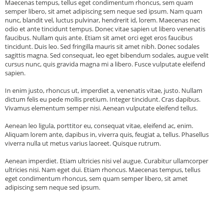
Maecenas tempus, tellus eget condimentum rhoncus, sem quam
semper libero, sit amet adipiscing sem neque sed ipsum. Nam quam
nunc, blandit vel, luctus pulvinar, hendrerit id, lorem. Maecenas nec
odio et ante tincidunt tempus. Donec vitae sapien ut libero venenatis
faucibus. Nullam quis ante. Etiam sit amet orci eget eros faucibus
tincidunt. Duis leo. Sed fringilla mauris sit amet nibh. Donec sodales
sagittis magna. Sed consequat, leo eget bibendum sodales, augue velit
cursus nunc, quis gravida magna mi a libero. Fusce vulputate eleifend
sapien.
In enim justo, rhoncus ut, imperdiet a, venenatis vitae, justo. Nullam
dictum felis eu pede mollis pretium. Integer tincidunt. Cras dapibus.
Vivamus elementum semper nisi. Aenean vulputate eleifend tellus.
Aenean leo ligula, porttitor eu, consequat vitae, eleifend ac, enim.
Aliquam lorem ante, dapibus in, viverra quis, feugiat a, tellus. Phasellus
viverra nulla ut metus varius laoreet. Quisque rutrum.
Aenean imperdiet. Etiam ultricies nisi vel augue. Curabitur ullamcorper
ultricies nisi. Nam eget dui. Etiam rhoncus. Maecenas tempus, tellus
eget condimentum rhoncus, sem quam semper libero, sit amet
adipiscing sem neque sed ipsum.