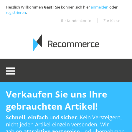
Herzlich Willkommen
Gast
! Sie können sich hier
anmelden
oder
registrieren
.
Ihr Kundenkonto
Zur Kasse
0 Ware(n):
0,00€
Verkaufen Sie uns Ihre
gebrauchten Artikel!
Schnell
,
einfach
und
sicher
. Kein Versteigern,
nicht jeden Artikel einzeln versenden. Wir
zahlen
attraktive Festpreise
und übernehmen