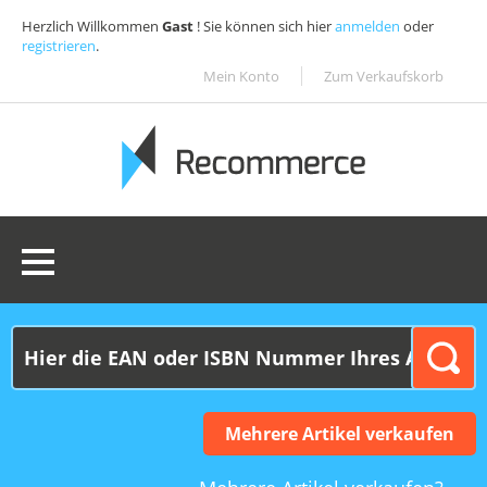
Herzlich Willkommen
Gast
! Sie können sich hier
anmelden
oder
registrieren
.
Mein Konto
Zum Verkaufskorb
0 Ware(n):
0,00€
Mehrere Artikel verkaufen