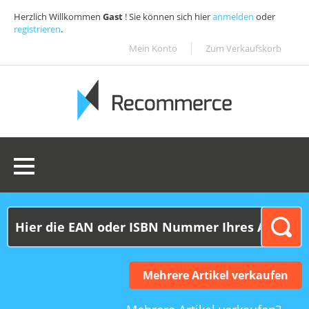
Herzlich Willkommen
Gast
! Sie können sich hier
anmelden
oder
registrieren
.
Mein Konto
Zum Verkaufskorb
0 Ware(n):
0,00€
Mehrere Artikel verkaufen