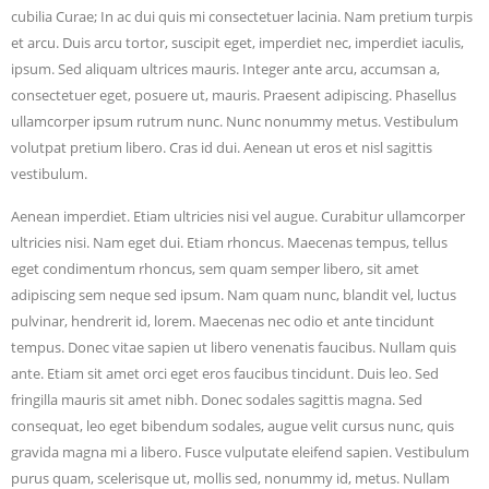
cubilia Curae; In ac dui quis mi consectetuer lacinia. Nam pretium turpis
et arcu. Duis arcu tortor, suscipit eget, imperdiet nec, imperdiet iaculis,
ipsum. Sed aliquam ultrices mauris. Integer ante arcu, accumsan a,
consectetuer eget, posuere ut, mauris. Praesent adipiscing. Phasellus
ullamcorper ipsum rutrum nunc. Nunc nonummy metus. Vestibulum
volutpat pretium libero. Cras id dui. Aenean ut eros et nisl sagittis
vestibulum.
Aenean imperdiet. Etiam ultricies nisi vel augue. Curabitur ullamcorper
ultricies nisi. Nam eget dui. Etiam rhoncus. Maecenas tempus, tellus
eget condimentum rhoncus, sem quam semper libero, sit amet
adipiscing sem neque sed ipsum. Nam quam nunc, blandit vel, luctus
pulvinar, hendrerit id, lorem. Maecenas nec odio et ante tincidunt
tempus. Donec vitae sapien ut libero venenatis faucibus. Nullam quis
ante. Etiam sit amet orci eget eros faucibus tincidunt. Duis leo. Sed
fringilla mauris sit amet nibh. Donec sodales sagittis magna. Sed
consequat, leo eget bibendum sodales, augue velit cursus nunc, quis
gravida magna mi a libero. Fusce vulputate eleifend sapien. Vestibulum
purus quam, scelerisque ut, mollis sed, nonummy id, metus. Nullam