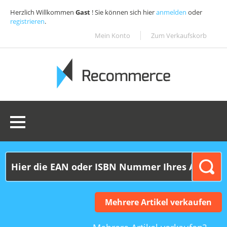
Herzlich Willkommen
Gast
! Sie können sich hier
anmelden
oder
registrieren
.
Mein Konto
Zum Verkaufskorb
0 Ware(n):
0,00€
Mehrere Artikel verkaufen