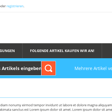
oder
registrieren
.
NGUNGEN
FOLGENDE ARTIKEL KAUFEN WIR AN!
Mehrere Artikel v
ed diam nonumy eirmod tempor invidunt ut labore et dolore magna aliquyam e
 takimata sanctus est Lorem ipsum dolor sit amet. Lorem ipsum dolor sit am