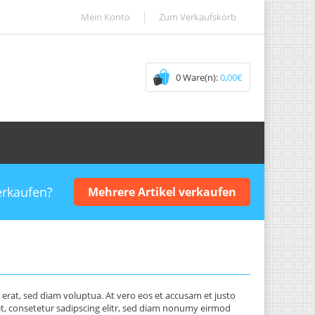
Mein Konto
Zum Verkaufskorb
0 Ware(n):
0,00€
erkaufen?
Mehrere Artikel verkaufen
rat, sed diam voluptua. At vero eos et accusam et justo
et, consetetur sadipscing elitr, sed diam nonumy eirmod