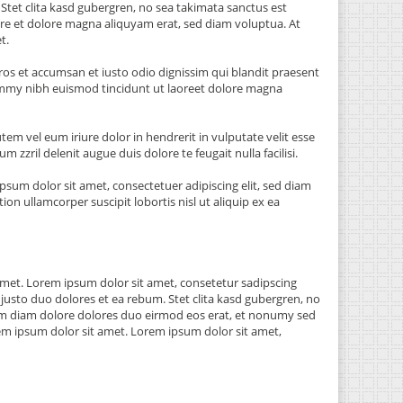
Stet clita kasd gubergren, no sea takimata sanctus est
re et dolore magna aliquyam erat, sed diam voluptua. At
et.
 eros et accumsan et iusto odio dignissim qui blandit praesent
nonummy nibh euismod tincidunt ut laoreet dolore magna
em vel eum iriure dolor in hendrerit in vulputate velit esse
m zzril delenit augue duis dolore te feugait nulla facilisi.
um dolor sit amet, consectetuer adipiscing elit, sed diam
 ullamcorper suscipit lobortis nisl ut aliquip ex ea
amet. Lorem ipsum dolor sit amet, consetetur sadipscing
usto duo dolores et ea rebum. Stet clita kasd gubergren, no
iam diam dolore dolores duo eirmod eos erat, et nonumy sed
rem ipsum dolor sit amet. Lorem ipsum dolor sit amet,