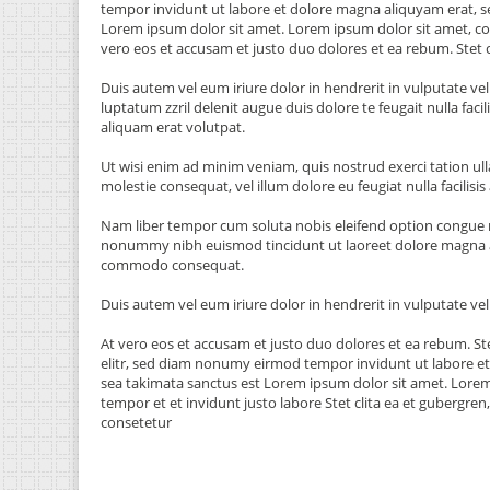
tempor invidunt ut labore et dolore magna aliquyam erat, se
Lorem ipsum dolor sit amet. Lorem ipsum dolor sit amet, co
vero eos et accusam et justo duo dolores et ea rebum. Stet 
Duis autem vel eum iriure dolor in hendrerit in vulputate veli
luptatum zzril delenit augue duis dolore te feugait nulla fa
aliquam erat volutpat.
Ut wisi enim ad minim veniam, quis nostrud exerci tation ull
molestie consequat, vel illum dolore eu feugiat nulla facilisi
Nam liber tempor cum soluta nobis eleifend option congue n
nonummy nibh euismod tincidunt ut laoreet dolore magna aliq
commodo consequat.
Duis autem vel eum iriure dolor in hendrerit in vulputate veli
At vero eos et accusam et justo duo dolores et ea rebum. St
elitr, sed diam nonumy eirmod tempor invidunt ut labore et
sea takimata sanctus est Lorem ipsum dolor sit amet. Lorem
tempor et et invidunt justo labore Stet clita ea et gubergr
consetetur