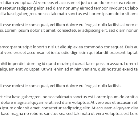
d diam voluptua. At vero eos et accusam et justo duo dolores et ea rebum. 
nsetetur sadipscing elitr, sed diam nonumy eirmod tempor invidunt ut labo
clita kasd gubergren, no sea takimata sanctus est Lorem ipsum dolor sit am
t esse molestie consequat, vel illum dolore eu feugiat nulla facilisis at vero
cilisi. Lorem ipsum dolor sit amet, consectetuer adipiscing elit, sed diam 
amcorper suscipit lobortis nisl ut aliquip ex ea commodo consequat. Duis aut
s at vero eros et accumsan et iusto odio dignissim qui blandit praesent luptatu
ihil imperdiet doming id quod mazim placerat facer possim assum. Lorem ips
uam erat volutpat. Ut wisi enim ad minim veniam, quis nostrud exerci tation
t esse molestie consequat, vel illum dolore eu feugiat nulla facilisis.
et clita kasd gubergren, no sea takimata sanctus est Lorem ipsum dolor sit 
 dolore magna aliquyam erat, sed diam voluptua. At vero eos et accusam et j
 ipsum dolor sit amet, consetetur sadipscing elitr, At accusam aliquyam d
en, kasd magna no rebum. sanctus sea sed takimata ut vero voluptua. est Lo