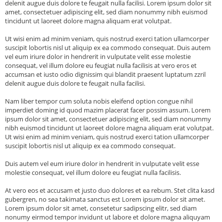
delenit augue duis dolore te feugait nulla facilisi. Lorem ipsum dolor sit
amet, consectetuer adipiscing elit, sed diam nonummy nibh euismod
tincidunt ut laoreet dolore magna aliquam erat volutpat.
Ut wisi enim ad minim veniam, quis nostrud exerci tation ullamcorper
suscipit lobortis nisl ut aliquip ex ea commodo consequat. Duis autem
vel eum iriure dolor in hendrerit in vulputate velit esse molestie
consequat, vel illum dolore eu feugiat nulla facilisis at vero eros et
accumsan et iusto odio dignissim qui blandit praesent luptatum zzril
delenit augue duis dolore te feugait nulla facilisi.
Nam liber tempor cum soluta nobis eleifend option congue nihil
imperdiet doming id quod mazim placerat facer possim assum. Lorem
ipsum dolor sit amet, consectetuer adipiscing elit, sed diam nonummy
nibh euismod tincidunt ut laoreet dolore magna aliquam erat volutpat.
Ut wisi enim ad minim veniam, quis nostrud exerci tation ullamcorper
suscipit lobortis nisl ut aliquip ex ea commodo consequat.
Duis autem vel eum iriure dolor in hendrerit in vulputate velit esse
molestie consequat, vel illum dolore eu feugiat nulla facilisis.
At vero eos et accusam et justo duo dolores et ea rebum. Stet clita kasd
gubergren, no sea takimata sanctus est Lorem ipsum dolor sit amet.
Lorem ipsum dolor sit amet, consetetur sadipscing elitr, sed diam
nonumy eirmod tempor invidunt ut labore et dolore magna aliquyam