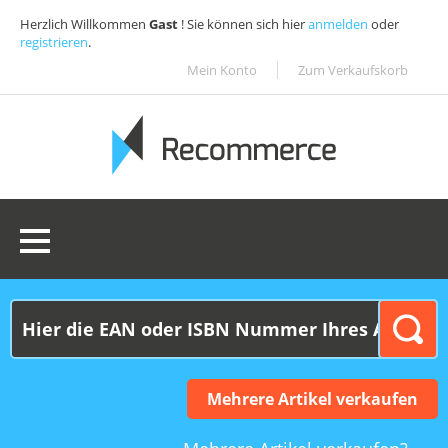
Herzlich Willkommen
Gast
! Sie können sich hier
anmelden
oder
registrieren
.
Mein Konto
Zum Verkaufskorb
0 Ware(n):
0,00€
Mehrere Artikel verkaufen