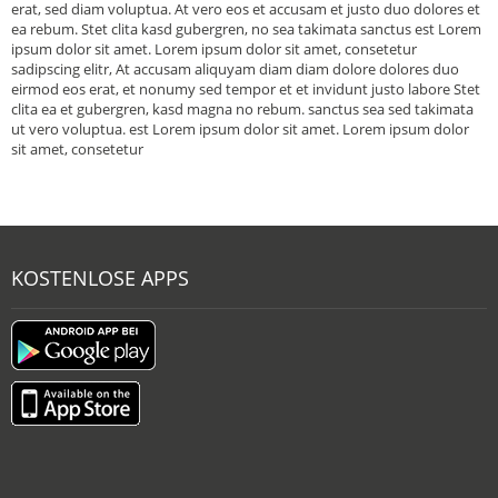
erat, sed diam voluptua. At vero eos et accusam et justo duo dolores et
ea rebum. Stet clita kasd gubergren, no sea takimata sanctus est Lorem
ipsum dolor sit amet. Lorem ipsum dolor sit amet, consetetur
sadipscing elitr, At accusam aliquyam diam diam dolore dolores duo
eirmod eos erat, et nonumy sed tempor et et invidunt justo labore Stet
clita ea et gubergren, kasd magna no rebum. sanctus sea sed takimata
ut vero voluptua. est Lorem ipsum dolor sit amet. Lorem ipsum dolor
sit amet, consetetur
KOSTENLOSE APPS