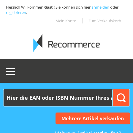
Herzlich Willkommen
Gast
! Sie können sich hier
anmelden
oder
registrieren
.
Mein Konto
Zum Verkaufskorb
0 Ware(n):
0,00€
Mehrere Artikel verkaufen