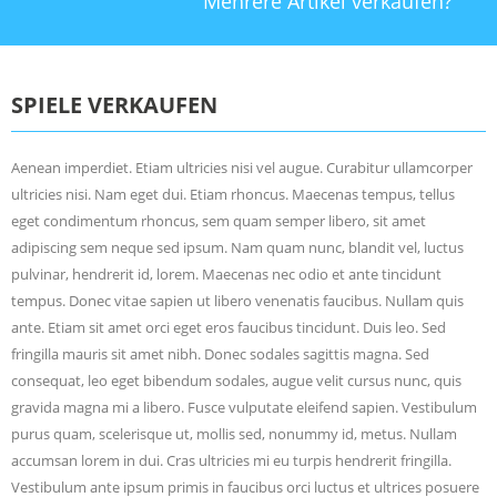
Mehrere Artikel verkaufen?
SPIELE VERKAUFEN
Aenean imperdiet. Etiam ultricies nisi vel augue. Curabitur ullamcorper
ultricies nisi. Nam eget dui. Etiam rhoncus. Maecenas tempus, tellus
eget condimentum rhoncus, sem quam semper libero, sit amet
adipiscing sem neque sed ipsum. Nam quam nunc, blandit vel, luctus
pulvinar, hendrerit id, lorem. Maecenas nec odio et ante tincidunt
tempus. Donec vitae sapien ut libero venenatis faucibus. Nullam quis
ante. Etiam sit amet orci eget eros faucibus tincidunt. Duis leo. Sed
fringilla mauris sit amet nibh. Donec sodales sagittis magna. Sed
consequat, leo eget bibendum sodales, augue velit cursus nunc, quis
gravida magna mi a libero. Fusce vulputate eleifend sapien. Vestibulum
purus quam, scelerisque ut, mollis sed, nonummy id, metus. Nullam
accumsan lorem in dui. Cras ultricies mi eu turpis hendrerit fringilla.
Vestibulum ante ipsum primis in faucibus orci luctus et ultrices posuere