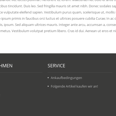
cibus tincidunt. Duis leo. Sed fringilla mauris sit amet nibh. Donec sodales
sce vulputate eleifend sapien. Vestibulum purus quam, scelerisque ut, moll
te ipsum primis in faucibus orci luctus et ultrices posuere cubilia Curae; In ac
ulis, ipsum. Sed aliquam ultrices mauris. Integer ante arcu, accumsan a, conse
s. Vestibulum volutpat pretium libero. Cras id dui. Aenean ut eros et nisl
HMEN
SERVICE
Ankaufbedingungen
Folgende Artikel kaufen wir an!
z