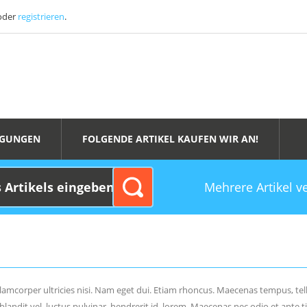
oder
registrieren
.
NGUNGEN
FOLGENDE ARTIKEL KAUFEN WIR AN!
Mehrere Artikel v
 ullamcorper ultricies nisi. Nam eget dui. Etiam rhoncus. Maecenas tempus,
ndit vel, luctus pulvinar, hendrerit id, lorem. Maecenas nec odio et ante t