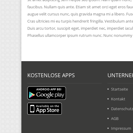
faucibus. Nullam quis ante. Etiam sit amet orci eget eros fau
augue velit cursus nunc, quis gravida magna mi a libero. Fu
Cras ultricies mi eu turpis hendrerit fringilla. Vestibulum an
Duis arcu tortor, suscipit eget, imperdiet nec, imperdiet iac
Phasellus ullamcorper ipsum rutrum nunc. Nunc nonummy metu
KOSTENLOSE APPS
UNTERNE
Startseite
Kontakt
Datenschut
AGB
Impressum