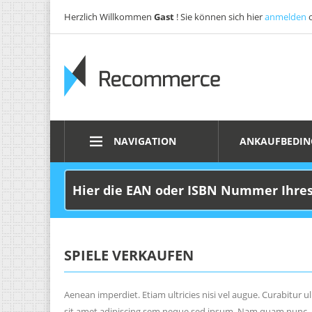
Herzlich Willkommen
Gast
! Sie können sich hier
anmelden
NAVIGATION
ANKAUFBEDI
SPIELE VERKAUFEN
Aenean imperdiet. Etiam ultricies nisi vel augue. Curabitur
sit amet adipiscing sem neque sed ipsum. Nam quam nunc, bla