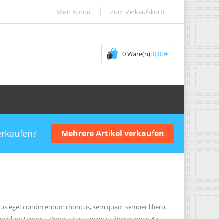
Mein Konto
Zum Verkaufskorb
0 Ware(n):
0,00€
erkaufen?
Mehrere Artikel verkaufen
 tellus eget condimentum rhoncus, sem quam semper libero,
incidunt tempus. Donec vitae sapien ut libero venenatis